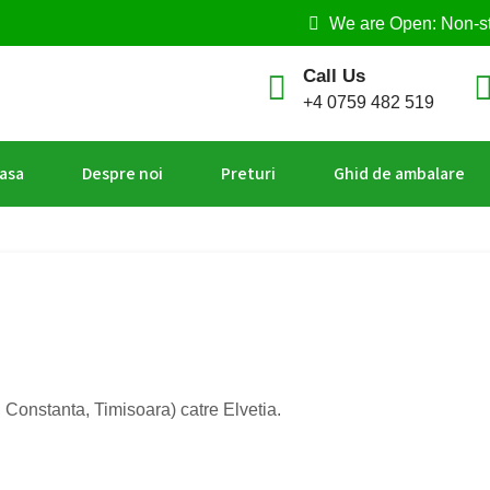
We are Open: Non-s
Call Us
+4 0759 482 519
asa
Despre noi
Preturi
Ghid de ambalare
 Constanta, Timisoara) catre Elvetia.