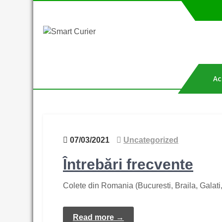
Skip
to
content
Smart Curier
Coletul tău către Anglia
Ac
07/03/2021
Uncategorized
Întrebări frecvente
Colete din Romania (Bucuresti, Braila, Galati,
Read more →