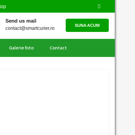
top
Send us mail
SUNA ACUM
contact@smartcurier.ro
Galerie foto
Contact