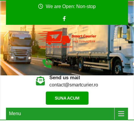
Skip
We are Open: Non-stop
to
content
Smart Curier
Coletul tău către Anglia
Call Us
+4 0759 482 519
Send us mail
contact@smartcurier.ro
SUNA ACUM
Menu