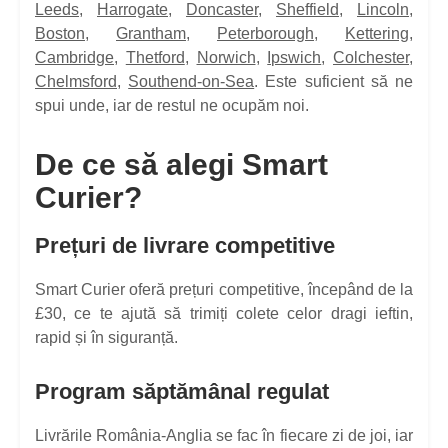
Leeds
,
Harrogate
,
Doncaster
,
Sheffield
,
Lincoln
,
Boston
,
Grantham
,
Peterborough
,
Kettering
,
Cambridge
,
Thetford
,
Norwich
,
Ipswich
,
Colchester
,
Chelmsford
,
Southend-on-Sea
. Este suficient să ne
spui unde, iar de restul ne ocupăm noi.
De ce să alegi Smart
Curier?
Prețuri de livrare competitive
Smart Curier oferă prețuri competitive, începând de la
£30, ce te ajută să trimiți colete celor dragi ieftin,
rapid și în siguranță.
Program săptămânal regulat
Livrările România-Anglia se fac în fiecare zi de joi, iar