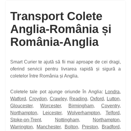
Transport Colete
Anglia-România și
România-Anglia
Smart Curier te ajută să fii mai aproape de cei dragi,
oferind servicii pentru livrarea rapidă și sigură a
coletelor între România și Anglia.
Coletele tale pot ajunge oriunde în Anglia:
Londra
,
Watford
,
Croydon
,
Crawley
,
Reading
,
Oxford
,
Lutton
,
Gloucester
,
Worcester
,
Birmingham
,
Coventry
,
Northampton
,
Leicester
,
Wolverhampton
,
Telford
,
Stoke-on-Trent
,
Nottingham
,
Northampton
,
Warrington
,
Manchester
,
Bolton
,
Preston
,
Bradford
,