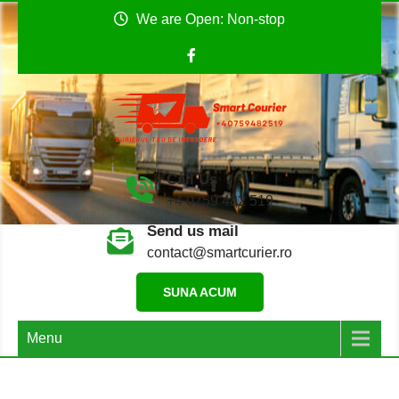
Skip
We are Open: Non-stop
to
content
Smart Curier
Coletul tău către Anglia
Call Us
+4 0759 482 519
Send us mail
contact@smartcurier.ro
SUNA ACUM
Menu