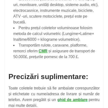
uri, monitoare, unități desktop, sisteme audio, etc),
electrocasnice, instrumente muzicale, biciclete,
ATV -uri, scutere motociclete, prețul este pe
bucată.
Pentru prețul coletelor voluminoase folosim
metoda de calcul volumetric (Lungime×Latime×
Inaltime/6000 = kilograme volumetrice).
Transportăm rulote, caravane, platforme,
remorci oferim
CMR
și asigurare de transport de
50.000£, prețurile pornesc de la 700 £.
Precizări suplimentare:
Toate coletele trebuie să fie ambalate corespunzător
și etichetate cu nume/adresa de livrare și număr de
telefon. Avem pregătit și un
ghid de amblare
pentru
mai multe detalii.