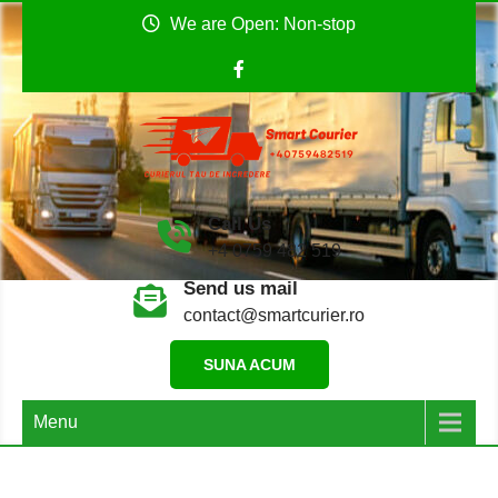
Skip
We are Open: Non-stop
to
content
Smart Curier
Coletul tău către Anglia
Call Us
+4 0759 482 519
Send us mail
contact@smartcurier.ro
SUNA ACUM
Menu